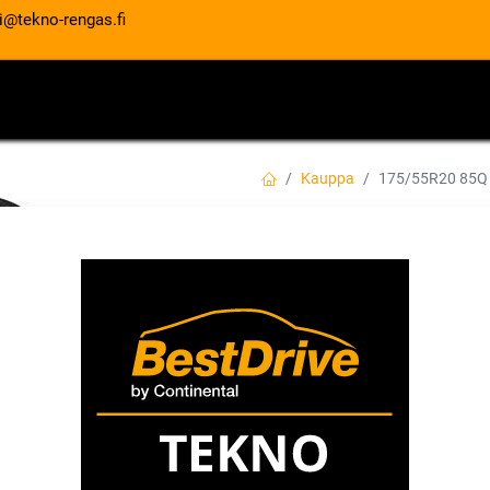
i@tekno-rengas.fi
ET
RENGASPALVELUT
AUTOHUOLTO
Kauppa
175/55R20 85Q
175/55R20 85Q 
EAN:
4718022011695
Tuotekoodi:
186,00
€
/ kpl
Toimittajilla (kotimaa):
Saatav
Toimitusaika:
3 arkipäivää
Asennuspalvelu