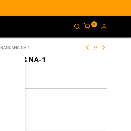
0
AJANKOHTAISTA
INFO
 NANKANG NA-1
NANKANG NA-1
257148
illa