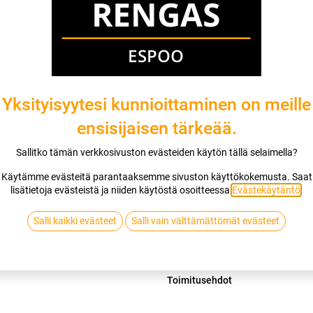
Mikäli valitset asennuksen, pääset va
1
X 175/55R20 85Q NANKANG NA-1
EI ASENNUSTA
Yksityisyytesi kunnioittaminen on meille
ensisijaisen tärkeää.
Lis
Sallitko tämän verkkosivuston evästeiden käytön tällä selaimella?
Vertaa
Lisää toivelis
Käytämme evästeitä parantaaksemme sivuston käyttökokemusta. Saat
lisätietoja evästeistä ja niiden käytöstä osoitteessa
Evästekäytäntö
.
NANKANG
Salli kaikki evästeet
Salli vain välttämättömät evästeet
Jaa
Toimitusehdot