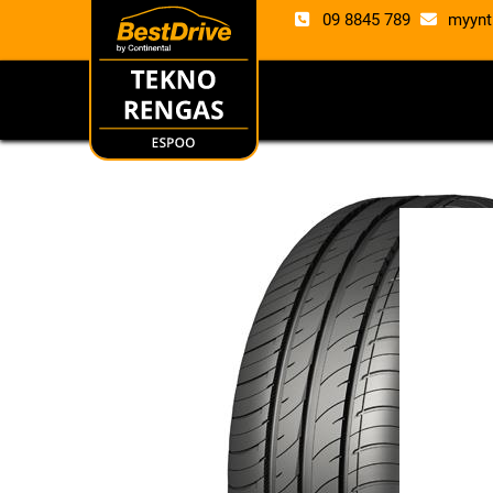
09 8845 789
myynt
RENKAAT
VANTE