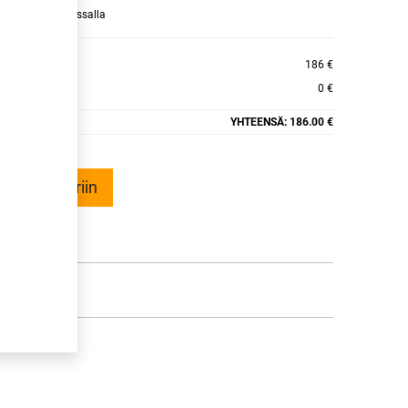
raamaan ajan kassalla
186 €
0 €
YHTEENSÄ:
186.00 €
ää ostoskoriin
talle