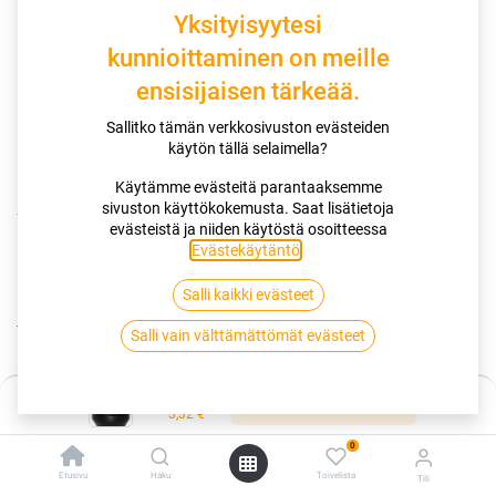
Yksityisyytesi
kunnioittaminen on meille
ensisijaisen tärkeää.
Sallitko tämän verkkosivuston evästeiden
käytön tällä selaimella?
Käytämme evästeitä parantaaksemme
sivuston käyttökokemusta. Saat lisätietoja
Kauppa
Mutterit
Mutteri 12x1,25x34 60° Av19 Musta
evästeistä ja niiden käytöstä osoitteessa
Evästekäytäntö
.
Mutteri 12x1,25x34 60° Av19 Musta
Salli kaikki evästeet
Tuotekoodi:
256918
Salli vain välttämättömät evästeet
3,32
€
/ kpl
Hinta:
Lisää ostoskoriin
3,32
€
Toimittajilla (kotimaa):
Saatavilla
Toimitusaika:
3 arkipäivää
0
Etusivu
Haku
Toivelista
Tili