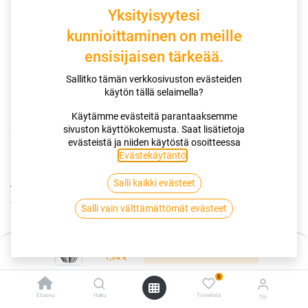
Yksityisyytesi
kunnioittaminen on meille
ensisijaisen tärkeää.
Sallitko tämän verkkosivuston evästeiden
käytön tällä selaimella?
Käytämme evästeitä parantaaksemme
sivuston käyttökokemusta. Saat lisätietoja
Kauppa
Mutterit
Avomutteri 12x1,5x25 60° Av19
evästeistä ja niiden käytöstä osoitteessa
Evästekäytäntö
.
Avomutteri 12x1,5x25 60° Av19
Salli kaikki evästeet
Tuotekoodi:
256908
Salli vain välttämättömät evästeet
1,94
€
/ kpl
Hinta:
Lisää ostoskoriin
1,94
€
Toimittajilla (kotimaa):
Saatavilla
Toimitusaika:
3 arkipäivää
0
Etusivu
Haku
Toivelista
Tili