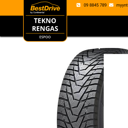
09 8845 789
myynt
RENKAAT
VANTE