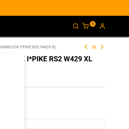
0
AJANKOHTAISTA
INFO
 HANKOOK I*PIKE RS2 W429 XL
ANKOOK I*PIKE RS2 W429 XL
256537
illa