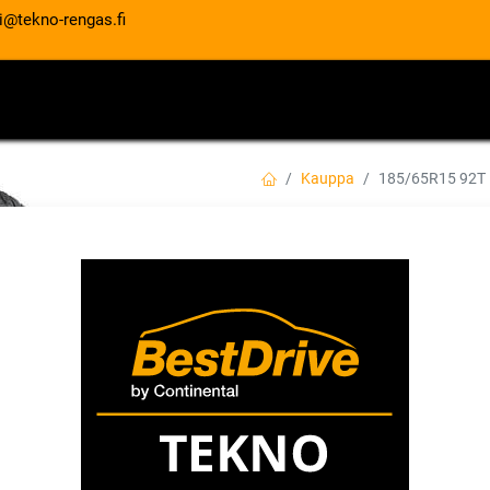
i@tekno-rengas.fi
ET
RENGASPALVELUT
AUTOHUOLTO
Kauppa
185/65R15 92T
185/65R15 92T H
EAN:
8808563505985
Tuotekoodi:
100,00
€
/ kpl
Toimittajilla (kotimaa):
Saatav
Toimitusaika:
2 arkipäivää
Asennuspalvelu