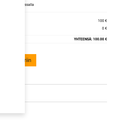
raamaan ajan kassalla
RS2 W429 XL
100 €
0 €
YHTEENSÄ:
100.00 €
ää ostoskoriin
talle