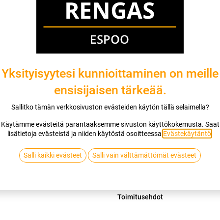
Mikäli valitset asennuksen, pääset va
1
X 185/65R15 92T HANKOOK I*PIKE 
EI ASENNUSTA
Yksityisyytesi kunnioittaminen on meille
ensisijaisen tärkeää.
Lis
Sallitko tämän verkkosivuston evästeiden käytön tällä selaimella?
Vertaa
Lisää toivelis
Käytämme evästeitä parantaaksemme sivuston käyttökokemusta. Saat
lisätietoja evästeistä ja niiden käytöstä osoitteessa
Evästekäytäntö
.
HANKOOK
Salli kaikki evästeet
Salli vain välttämättömät evästeet
Jaa
Toimitusehdot