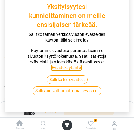
Yksityisyytesi
kunnioittaminen on meille
ensisijaisen tärkeää.
Sallitko tämän verkkosivuston evästeiden
käytön tällä selaimella?
Käytämme evästeitä parantaaksemme
sivuston käyttökokemusta. Saat lisätietoja
Kauppa
165/70R14 81T HANKOOK I*CEPT IZ W606
evästeistä ja niiden käytöstä osoitteessa
Evästekäytäntö
.
165/70R14 81T HANKOOK I*CEPT IZ
Salli kaikki evästeet
W606
Salli vain välttämättömät evästeet
EAN:
8808563349947
Tuotekoodi:
256514
Hinta:
Lisää ostoskoriin
Tällä tuotteella ei ole kelvollista yhdistelmää.
94,00
€
0
Etusivu
Haku
Toivelista
Tili
HANKOOK