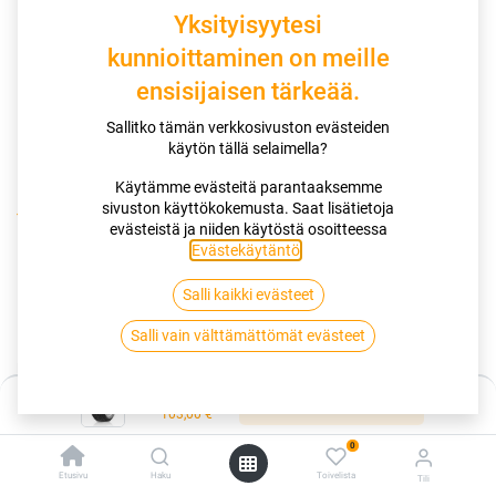
Yksityisyytesi
kunnioittaminen on meille
ensisijaisen tärkeää.
Sallitko tämän verkkosivuston evästeiden
käytön tällä selaimella?
Käytämme evästeitä parantaaksemme
sivuston käyttökokemusta. Saat lisätietoja
Kauppa
185/70R14 92T HANKOOK I*CEPT IZ2 W616 XL
evästeistä ja niiden käytöstä osoitteessa
Evästekäytäntö
.
185/70R14 92T HANKOOK I*CEPT
Salli kaikki evästeet
IZ2 W616 XL
Salli vain välttämättömät evästeet
EAN:
8808563398907
Tuotekoodi:
256512
Hinta:
103,00
€
Lisää ostoskoriin
/ kpl
103,00
€
0
Toimittajilla (kotimaa):
Saatavilla
Etusivu
Haku
Toivelista
Tili
Toimitusaika:
2 arkipäivää