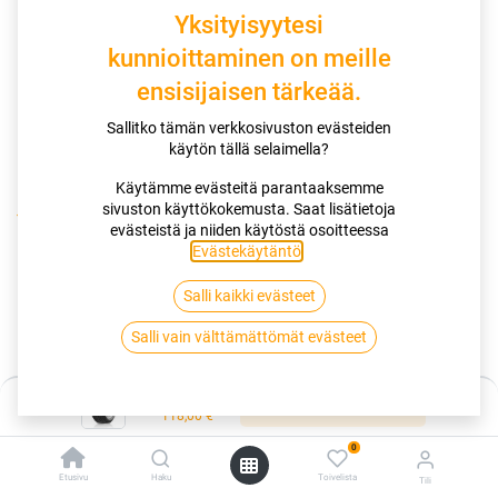
Yksityisyytesi
kunnioittaminen on meille
ensisijaisen tärkeää.
Sallitko tämän verkkosivuston evästeiden
käytön tällä selaimella?
Käytämme evästeitä parantaaksemme
sivuston käyttökokemusta. Saat lisätietoja
Kauppa
evästeistä ja niiden käytöstä osoitteessa
185/55R15 86T HANKOOK I*CEPT IZ2 W616 XL FP
Evästekäytäntö
.
Salli kaikki evästeet
185/55R15 86T HANKOOK I*CEPT
Salli vain välttämättömät evästeet
IZ2 W616 XL FP
EAN:
8808563398938
Tuotekoodi:
256500
Hinta:
Lisää ostoskoriin
118,00
€
118,00
€
/ kpl
0
Etusivu
Haku
Toivelista
Tili
Toimittajilla (kotimaa):
Saatavilla