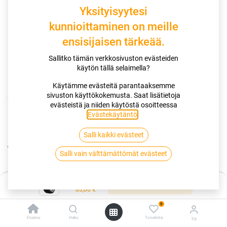
Yksityisyytesi
kunnioittaminen on meille
ensisijaisen tärkeää.
Sallitko tämän verkkosivuston evästeiden
käytön tällä selaimella?
Käytämme evästeitä parantaaksemme
sivuston käyttökokemusta. Saat lisätietoja
Kauppa
175/65R14 86T TRIANGLE ICELYNX TI501 XL
evästeistä ja niiden käytöstä osoitteessa
Evästekäytäntö
.
175/65R14 86T TRIANGLE ICELYNX
Salli kaikki evästeet
TI501 XL
Salli vain välttämättömät evästeet
EAN:
6959753224581
Tuotekoodi:
256431
Hinta:
83,00
€
Lisää ostoskoriin
/ kpl
83,00
€
0
Toimittajilla (kotimaa):
Saatavilla
Etusivu
Haku
Toivelista
Tili
Toimitusaika:
3 arkipäivää