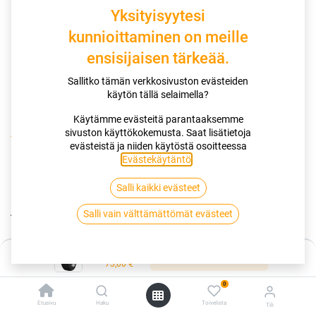
Yksityisyytesi
kunnioittaminen on meille
ensisijaisen tärkeää.
Sallitko tämän verkkosivuston evästeiden
käytön tällä selaimella?
Käytämme evästeitä parantaaksemme
sivuston käyttökokemusta. Saat lisätietoja
Kauppa
185/60R14 82T SAILUN ICE BLAZER ALPINE+
evästeistä ja niiden käytöstä osoitteessa
Evästekäytäntö
.
185/60R14 82T SAILUN ICE BLAZER
Salli kaikki evästeet
ALPINE+
Salli vain välttämättömät evästeet
EAN:
6959655443899
Tuotekoodi:
256350
Hinta:
73,00
€
Lisää ostoskoriin
/ kpl
73,00
€
0
Toimittajilla (kotimaa):
Saatavilla
Etusivu
Haku
Toivelista
Tili
Toimitusaika:
3 arkipäivää