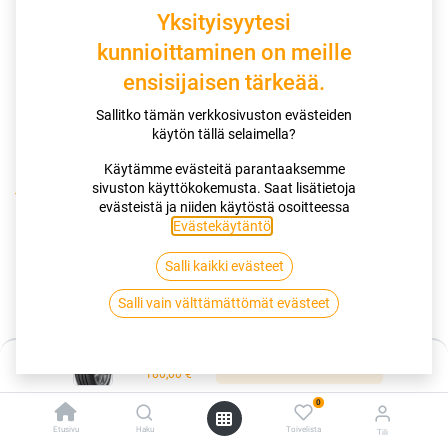
Yksityisyytesi
kunnioittaminen on meille
ensisijaisen tärkeää.
Sallitko tämän verkkosivuston evästeiden
käytön tällä selaimella?
Käytämme evästeitä parantaaksemme
sivuston käyttökokemusta. Saat lisätietoja
Kauppa
evästeistä ja niiden käytöstä osoitteessa
195/60R16 89V GOODYEAR EFFICIENTGRIP PERFORMANCE 2
Evästekäytäntö
.
EVR
Salli kaikki evästeet
195/60R16 89V GOODYEAR
Salli vain välttämättömät evästeet
EFFICIENTGRIP PERFORMANCE 2
Hinta:
EVR
Lisää ostoskoriin
180,00
€
0
EAN:
4038526039149
Tuotekoodi:
256110
180,00
Etusivu
€
Haku
Toivelista
Tili
/ kpl