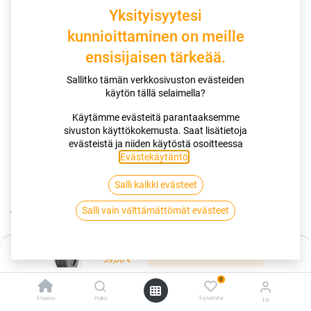
Yksityisyytesi
kunnioittaminen on meille
ensisijaisen tärkeää.
Sallitko tämän verkkosivuston evästeiden
käytön tällä selaimella?
Käytämme evästeitä parantaaksemme
sivuston käyttökokemusta. Saat lisätietoja
Kauppa
165/60R14 75H ANTARES INGENS A1 XL ERÄ
evästeistä ja niiden käytöstä osoitteessa
Evästekäytäntö
.
165/60R14 75H ANTARES INGENS
Salli kaikki evästeet
A1 XL ERÄ
Salli vain välttämättömät evästeet
EAN:
6959585841192
Tuotekoodi:
256063
Hinta:
Lisää ostoskoriin
Tällä tuotteella ei ole kelvollista yhdistelmää.
59,00
€
0
Etusivu
Haku
Toivelista
Tili
ANTARES