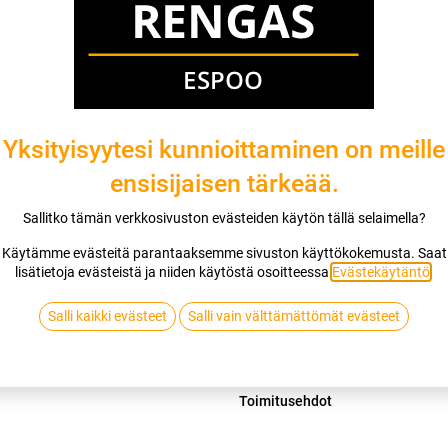
Mikäli valitset asennuksen, pääset va
1
X 155/80R13 79T SAILUN ICE BLAZ
EI ASENNUSTA
Yksityisyytesi kunnioittaminen on meille
ensisijaisen tärkeää.
Lis
Sallitko tämän verkkosivuston evästeiden käytön tällä selaimella?
Vertaa
Lisää toivelis
Käytämme evästeitä parantaaksemme sivuston käyttökokemusta. Saat
lisätietoja evästeistä ja niiden käytöstä osoitteessa
Evästekäytäntö
.
SAILUN
Salli kaikki evästeet
Salli vain välttämättömät evästeet
Jaa
Toimitusehdot