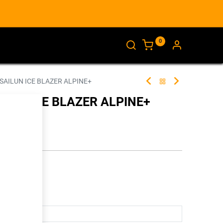
0
AJANKOHTAISTA
INFO
 SAILUN ICE BLAZER ALPINE+
AILUN ICE BLAZER ALPINE+
256002
illa