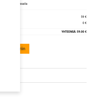
raamaan ajan kassalla
ER ALPINE+
59 €
0 €
YHTEENSÄ:
59.00 €
ää ostoskoriin
talle