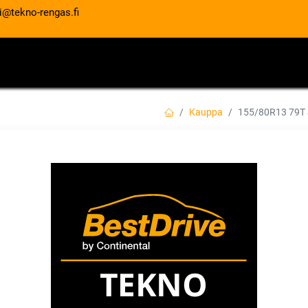
i@tekno-rengas.fi
ET
RENGASPALVELUT
AUTOHUOLTO
Kauppa
155/80R13 79T
155/80R13 79T S
EAN:
6959655443738
Tuotekoodi:
59,00
€
/ kpl
Toimittajilla (kotimaa):
Saatav
Toimitusaika:
3 arkipäivää
Asennuspalvelu