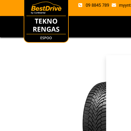
09 8845 789
myynt
RENKAAT
VANTE