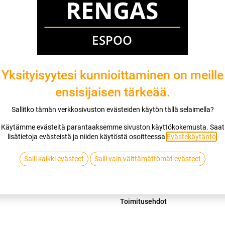
Mikäli valitset asennuksen, pääset va
1
X 155/65R14 75T SAILUN ICE BLAZ
EI ASENNUSTA
Yksityisyytesi kunnioittaminen on meille
ensisijaisen tärkeää.
Lis
Sallitko tämän verkkosivuston evästeiden käytön tällä selaimella?
Vertaa
Lisää toivelis
Käytämme evästeitä parantaaksemme sivuston käyttökokemusta. Saat
lisätietoja evästeistä ja niiden käytöstä osoitteessa
Evästekäytäntö
.
SAILUN
Salli kaikki evästeet
Salli vain välttämättömät evästeet
Jaa
Toimitusehdot