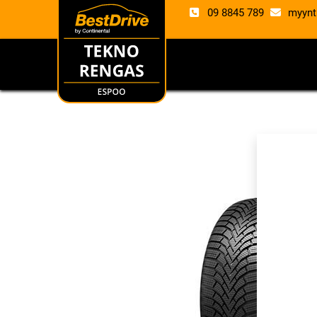
09 8845 789
myynt
RENKAAT
VANTE