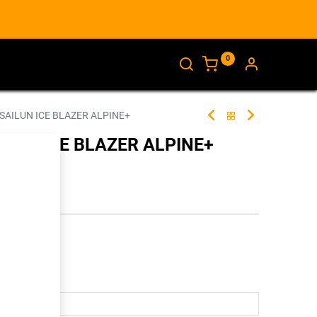
0
AJANKOHTAISTA
INFO
 SAILUN ICE BLAZER ALPINE+
AILUN ICE BLAZER ALPINE+
255871
illa