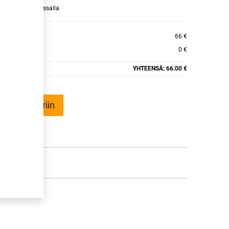
raamaan ajan kassalla
ER ALPINE+
66 €
0 €
YHTEENSÄ:
66.00 €
ää ostoskoriin
talle