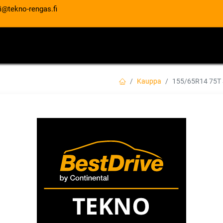
i@tekno-rengas.fi
ET
RENGASPALVELUT
AUTOHUOLTO
Kauppa
155/65R14 75T
155/65R14 75T S
EAN:
6959655443721
Tuotekoodi:
66,00
€
/ kpl
Toimittajilla (kotimaa):
Saatav
Toimitusaika:
3 arkipäivää
Asennuspalvelu