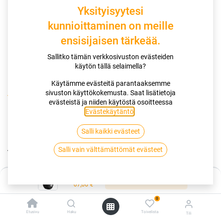
Yksityisyytesi
kunnioittaminen on meille
ensisijaisen tärkeää.
Sallitko tämän verkkosivuston evästeiden
käytön tällä selaimella?
Käytämme evästeitä parantaaksemme
sivuston käyttökokemusta. Saat lisätietoja
Kauppa
175/65R14 82T SAILUN ICE BLAZER ALPINE+
evästeistä ja niiden käytöstä osoitteessa
Evästekäytäntö
.
175/65R14 82T SAILUN ICE BLAZER
Salli kaikki evästeet
ALPINE+
Salli vain välttämättömät evästeet
EAN:
6959655443820
Tuotekoodi:
255869
Hinta:
67,00
€
Lisää ostoskoriin
/ kpl
67,00
€
0
Toimittajilla (kotimaa):
Saatavilla
Etusivu
Haku
Toivelista
Tili
Toimitusaika:
3 arkipäivää