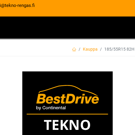
i@tekno-rengas.fi
ET
RENGASPALVELUT
AUTOHUOLTO
Kauppa
185/55R15 82H
185/55R15 82H S
EAN:
6959655443875
Tuotekoodi:
75,00
€
/ kpl
Toimittajilla (kotimaa):
Saatav
Toimitusaika:
3 arkipäivää
Asennuspalvelu