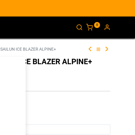
0
AJANKOHTAISTA
INFO
 SAILUN ICE BLAZER ALPINE+
AILUN ICE BLAZER ALPINE+
255867
illa