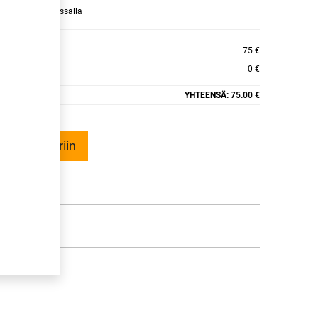
raamaan ajan kassalla
ER ALPINE+
75 €
0 €
YHTEENSÄ:
75.00 €
ää ostoskoriin
talle