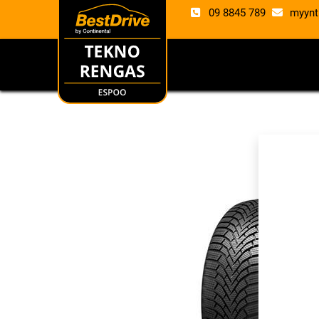
09 8845 789
myynt
RENKAAT
VANTE