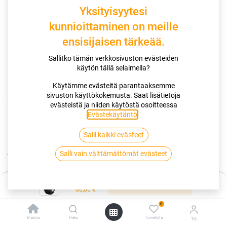
Yksityisyytesi
kunnioittaminen on meille
ensisijaisen tärkeää.
Sallitko tämän verkkosivuston evästeiden
käytön tällä selaimella?
Käytämme evästeitä parantaaksemme
sivuston käyttökokemusta. Saat lisätietoja
Kauppa
195/55R16 87H SAILUN ICE BLAZER ALPINE+
evästeistä ja niiden käytöstä osoitteessa
Evästekäytäntö
.
195/55R16 87H SAILUN ICE BLAZER
Salli kaikki evästeet
ALPINE+
Salli vain välttämättömät evästeet
EAN:
6959655443981
Tuotekoodi:
255863
Hinta:
88,00
€
Lisää ostoskoriin
/ kpl
88,00
€
0
Toimittajilla (kotimaa):
Saatavilla
Etusivu
Haku
Toivelista
Tili
Toimitusaika:
3 arkipäivää