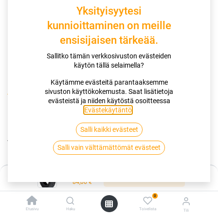
Yksityisyytesi
kunnioittaminen on meille
ensisijaisen tärkeää.
Sallitko tämän verkkosivuston evästeiden
käytön tällä selaimella?
Käytämme evästeitä parantaaksemme
sivuston käyttökokemusta. Saat lisätietoja
Kauppa
175/65R15 84T SAILUN ICE BLAZER WS FS
evästeistä ja niiden käytöstä osoitteessa
Evästekäytäntö
.
175/65R15 84T SAILUN ICE BLAZER
Salli kaikki evästeet
WS FS
Salli vain välttämättömät evästeet
EAN:
6959655435832
Tuotekoodi:
255567
Hinta:
84,00
€
Lisää ostoskoriin
/ kpl
84,00
€
0
Toimittajilla (kotimaa):
Saatavilla
Etusivu
Haku
Toivelista
Tili
Toimitusaika:
3 arkipäivää