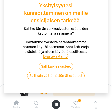
Yksityisyytesi
kunnioittaminen on meille
ensisijaisen tärkeää.
Sallitko tämän verkkosivuston evästeiden
käytön tällä selaimella?
Käytämme evästeitä parantaaksemme
sivuston käyttökokemusta. Saat lisätietoja
Kauppa
155/65R14 75T SAILUN ICE BLAZER WS FS
evästeistä ja niiden käytöstä osoitteessa
Evästekäytäntö
.
155/65R14 75T SAILUN ICE BLAZER
Salli kaikki evästeet
WS FS
Salli vain välttämättömät evästeet
EAN:
6959655432701
Tuotekoodi:
255563
Hinta:
75,00
€
Lisää ostoskoriin
/ kpl
75,00
€
0
Toimittajilla (kotimaa):
Saatavilla
Etusivu
Haku
Toivelista
Tili
Toimitusaika:
3 arkipäivää