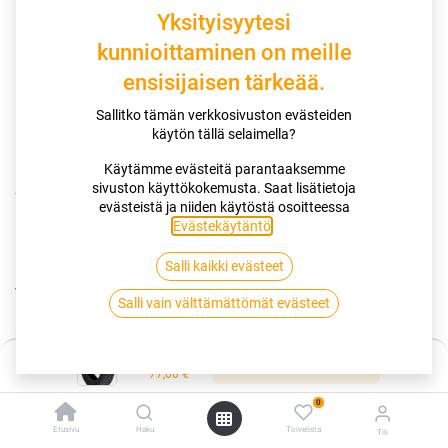
Yksityisyytesi
kunnioittaminen on meille
ensisijaisen tärkeää.
Sallitko tämän verkkosivuston evästeiden
käytön tällä selaimella?
Käytämme evästeitä parantaaksemme
sivuston käyttökokemusta. Saat lisätietoja
Kauppa
155/80R13 79T SAILUN ICE BLAZER WS FS
evästeistä ja niiden käytöstä osoitteessa
Evästekäytäntö
.
155/80R13 79T SAILUN ICE BLAZER
Salli kaikki evästeet
WS FS
Salli vain välttämättömät evästeet
EAN:
6959655431421
Tuotekoodi:
255560
Hinta:
77,00
€
Lisää ostoskoriin
/ kpl
77,00
€
0
Toimittajilla (kotimaa):
Saatavilla
Etusivu
Haku
Toivelista
Tili
Toimitusaika:
3 arkipäivää