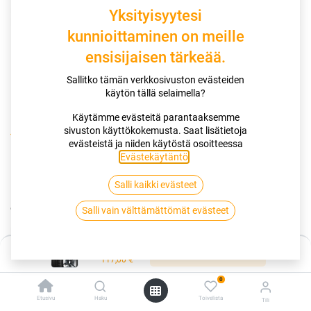
Yksityisyytesi
kunnioittaminen on meille
ensisijaisen tärkeää.
Sallitko tämän verkkosivuston evästeiden
käytön tällä selaimella?
Käytämme evästeitä parantaaksemme
sivuston käyttökokemusta. Saat lisätietoja
Kauppa
185/65R15 88T MICHELIN PRIMACY 4
evästeistä ja niiden käytöstä osoitteessa
Evästekäytäntö
.
185/65R15 88T MICHELIN PRIMACY
Salli kaikki evästeet
4
Salli vain välttämättömät evästeet
EAN:
3528701462165
Tuotekoodi:
255449
Hinta:
117,00
€
Lisää ostoskoriin
/ kpl
117,00
€
0
Toimittajilla (kotimaa):
Saatavilla
Etusivu
Haku
Toivelista
Tili
Toimitusaika:
3 arkipäivää