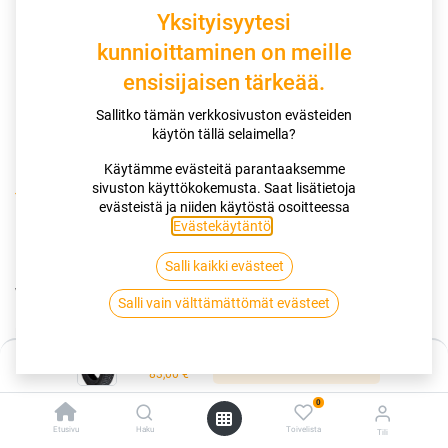
Yksityisyytesi
kunnioittaminen on meille
ensisijaisen tärkeää.
Sallitko tämän verkkosivuston evästeiden
käytön tällä selaimella?
Käytämme evästeitä parantaaksemme
sivuston käyttökokemusta. Saat lisätietoja
Kauppa
185/60R15 88T SAILUN ICE BLAZER WS FS XL
evästeistä ja niiden käytöstä osoitteessa
Evästekäytäntö
.
185/60R15 88T SAILUN ICE BLAZER
Salli kaikki evästeet
WS FS XL
Salli vain välttämättömät evästeet
EAN:
6959655424775
Tuotekoodi:
255296
Hinta:
83,00
€
Lisää ostoskoriin
/ kpl
83,00
€
0
Toimittajilla (kotimaa):
Saatavilla
Etusivu
Haku
Toivelista
Tili
Toimitusaika:
3 arkipäivää