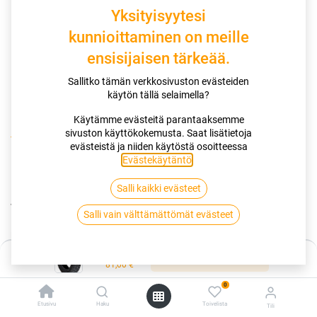
Yksityisyytesi
kunnioittaminen on meille
ensisijaisen tärkeää.
Sallitko tämän verkkosivuston evästeiden
käytön tällä selaimella?
Käytämme evästeitä parantaaksemme
sivuston käyttökokemusta. Saat lisätietoja
Kauppa
175/65R14 86T SAILUN ICE BLAZER WS FS XL
evästeistä ja niiden käytöstä osoitteessa
Evästekäytäntö
.
175/65R14 86T SAILUN ICE BLAZER
Salli kaikki evästeet
WS FS XL
Salli vain välttämättömät evästeet
EAN:
6959655424645
Tuotekoodi:
255293
Hinta:
81,00
€
Lisää ostoskoriin
/ kpl
81,00
€
0
Toimittajilla (kotimaa):
Saatavilla
Etusivu
Haku
Toivelista
Tili
Toimitusaika:
3 arkipäivää