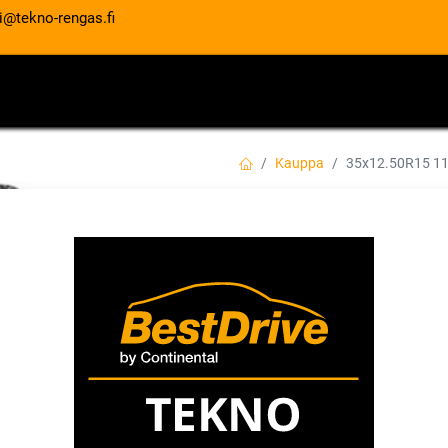
i@tekno-rengas.fi
ET
RENGASPALVELUT
AUTOHUOLTO
Kauppa
35x12.50R15 1
35x12.50R15 113
T/A KO2
EAN:
3528706315954
Tuotekoodi:
342,00
€
/ kpl
Toimittajilla (kotimaa):
Saatav
Toimitusaika:
3 arkipäivää
Asennuspalvelu