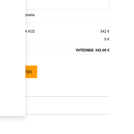
raamaan ajan kassalla
LL-TERRAIN T/A KO2
342 €
0 €
YHTEENSÄ:
342.00 €
ää ostoskoriin
talle