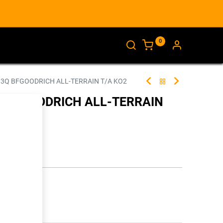
0
AJANKOHTAISTA
INFO
13Q BFGOODRICH ALL-TERRAIN T/A KO2
Q BFGOODRICH ALL-TERRAIN
255233
illa