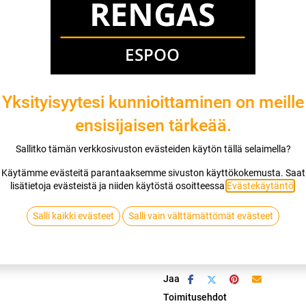
Mikäli valitset asennuksen, pääset va
1
X 35X12.50R15 113Q BFGOODRICH A
EI ASENNUSTA
Yksityisyytesi kunnioittaminen on meille
ensisijaisen tärkeää.
Sallitko tämän verkkosivuston evästeiden käytön tällä selaimella?
Lis
Käytämme evästeitä parantaaksemme sivuston käyttökokemusta. Saat
lisätietoja evästeistä ja niiden käytöstä osoitteessa
Evästekäytäntö
.
Vertaa
Lisää toivelis
Salli kaikki evästeet
Salli vain välttämättömät evästeet
BFGOODRICH
Jaa
Toimitusehdot