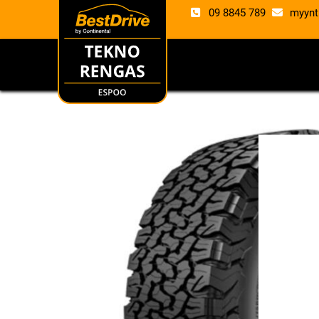
09 8845 789
myynt
RENKAAT
VANTE