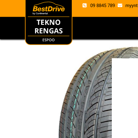
09 8845 789
myynt
RENKAAT
VANTE