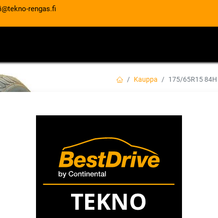
i@tekno-rengas.fi
ET
RENGASPALVELUT
AUTOHUOLTO
Kauppa
175/65R15 84H
175/65R15 84H A
EAN:
6959585830172
Tuotekoodi:
Tällä tuotteella ei ole kelvollis
ANTARES
Jaa
Toimitusehdot