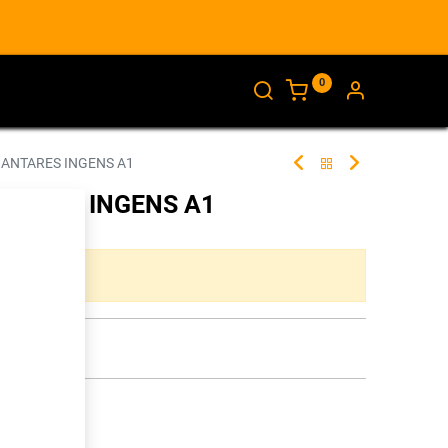
0
AJANKOHTAISTA
INFO
 ANTARES INGENS A1
NTARES INGENS A1
255223
ta yhdistelmää.