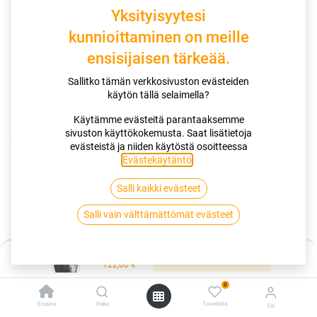
Yksityisyytesi
kunnioittaminen on meille
ensisijaisen tärkeää.
Sallitko tämän verkkosivuston evästeiden
käytön tällä selaimella?
Käytämme evästeitä parantaaksemme
sivuston käyttökokemusta. Saat lisätietoja
Kauppa
evästeistä ja niiden käytöstä osoitteessa
175/65R15 88T GOODYEAR ULTRAGRIP ICE ARCTIC XL
Evästekäytäntö
.
Salli kaikki evästeet
175/65R15 88T GOODYEAR
Salli vain välttämättömät evästeet
ULTRAGRIP ICE ARCTIC XL
EAN:
5452000537300
Tuotekoodi:
255155
Hinta:
Lisää ostoskoriin
122,00
€
122,00
€
/ kpl
0
Etusivu
Haku
Toivelista
Tili
Toimittajilla (kotimaa):
Saatavilla