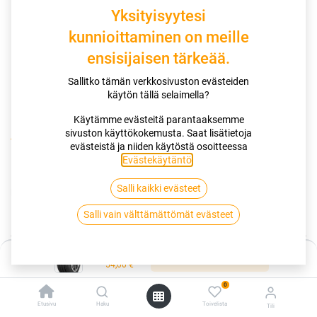
Yksityisyytesi
kunnioittaminen on meille
ensisijaisen tärkeää.
Sallitko tämän verkkosivuston evästeiden
käytön tällä selaimella?
Käytämme evästeitä parantaaksemme
sivuston käyttökokemusta. Saat lisätietoja
Kauppa
145/70R12 69T NANKANG NA-1
evästeistä ja niiden käytöstä osoitteessa
Evästekäytäntö
.
145/70R12 69T NANKANG NA-1
Salli kaikki evästeet
EAN:
4717622046007
Tuotekoodi:
255128
54,00
€
Salli vain välttämättömät evästeet
/ kpl
Hinta:
Toimittajilla (kotimaa):
Saatavilla
Lisää ostoskoriin
54,00
€
Toimitusaika:
3 arkipäivää
0
Lisää ostoskoriin
Etusivu
Haku
Toivelista
Tili