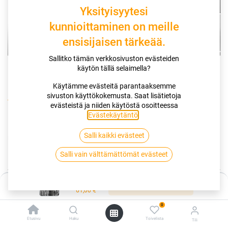
Yksityisyytesi
kunnioittaminen on meille
ensisijaisen tärkeää.
Sallitko tämän verkkosivuston evästeiden
käytön tällä selaimella?
Käytämme evästeitä parantaaksemme
sivuston käyttökokemusta. Saat lisätietoja
Kauppa
135/80R13 70T NANKANG ECO 2+
evästeistä ja niiden käytöstä osoitteessa
Evästekäytäntö
.
135/80R13 70T NANKANG ECO 2+
Salli kaikki evästeet
EAN:
4717622042344
Tuotekoodi:
255120
61,00
€
Salli vain välttämättömät evästeet
/ kpl
Hinta:
Toimittajilla (kotimaa):
Saatavilla
Lisää ostoskoriin
61,00
€
Toimitusaika:
3 arkipäivää
0
Asennuspalvelu
Etusivu
Haku
Toivelista
Tili