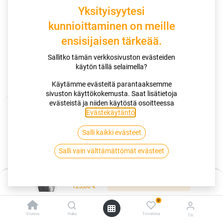
Yksityisyytesi
kunnioittaminen on meille
ensisijaisen tärkeää.
Sallitko tämän verkkosivuston evästeiden
käytön tällä selaimella?
Käytämme evästeitä parantaaksemme
sivuston käyttökokemusta. Saat lisätietoja
Kauppa
evästeistä ja niiden käytöstä osoitteessa
175/70R14 88T GOODYEAR ULTRAGRIP ICE ARCTIC XL D
Evästekäytäntö
.
Salli kaikki evästeet
175/70R14 88T GOODYEAR
Salli vain välttämättömät evästeet
ULTRAGRIP ICE ARCTIC XL D
EAN:
5452000445742
Tuotekoodi:
254924
Hinta:
Lisää ostoskoriin
123,00
€
123,00
€
/ kpl
0
Etusivu
Haku
Toivelista
Tili
Toimittajilla (kotimaa):
Saatavilla