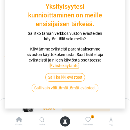
Yksityisyytesi
kunnioittaminen on meille
ensisijaisen tärkeää.
Sallitko tämän verkkosivuston evästeiden
käytön tällä selaimella?
Käytämme evästeitä parantaaksemme
sivuston käyttökokemusta. Saat lisätietoja
Kauppa
Kesärenkaat
evästeistä ja niiden käytöstä osoitteessa
185/65R14 86T MATADOR HECTORRA 5 EVC
Evästekäytäntö
.
Salli kaikki evästeet
185/65R14 86T MATADOR
Salli vain välttämättömät evästeet
HECTORRA 5 EVC
EAN:
4050496003548
Tuotekoodi:
254826
Hinta:
Lisää ostoskoriin
84,00
€
84,00
€
/ kpl
0
Etusivu
Haku
Toivelista
Tili
Heti saatavilla: