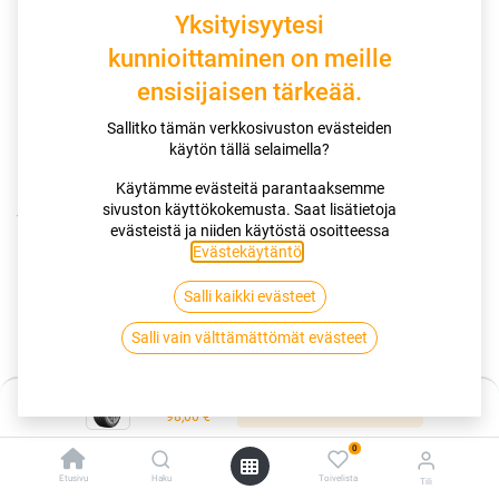
Yksityisyytesi
kunnioittaminen on meille
ensisijaisen tärkeää.
Sallitko tämän verkkosivuston evästeiden
käytön tällä selaimella?
Käytämme evästeitä parantaaksemme
sivuston käyttökokemusta. Saat lisätietoja
Kauppa
195/60R15 88H VIKING PROTECH NEWGEN EVC
evästeistä ja niiden käytöstä osoitteessa
Evästekäytäntö
.
195/60R15 88H VIKING PROTECH
Salli kaikki evästeet
NEWGEN EVC
Salli vain välttämättömät evästeet
EAN:
4024069001507
Tuotekoodi:
254779
Hinta:
98,00
€
Lisää ostoskoriin
/ kpl
98,00
€
0
Toimittajilla (ulkomaa):
Saatavilla
Etusivu
Haku
Toivelista
Tili
Toimitusaika:
2 arkipäivää