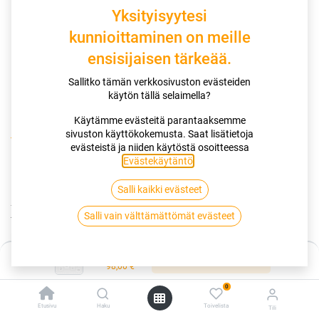
Yksityisyytesi
kunnioittaminen on meille
ensisijaisen tärkeää.
Sallitko tämän verkkosivuston evästeiden
käytön tällä selaimella?
Käytämme evästeitä parantaaksemme
sivuston käyttökokemusta. Saat lisätietoja
Kauppa
185/60R15 88H VIKING CITYTECH II XL
evästeistä ja niiden käytöstä osoitteessa
Evästekäytäntö
.
185/60R15 88H VIKING CITYTECH II
Salli kaikki evästeet
XL
Salli vain välttämättömät evästeet
EAN:
4024069582808
Tuotekoodi:
254773
Hinta:
Lisää ostoskoriin
Tällä tuotteella ei ole kelvollista yhdistelmää.
98,00
€
0
Etusivu
Haku
Toivelista
Tili
VIKING