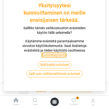
Yksityisyytesi
kunnioittaminen on meille
ensisijaisen tärkeää.
Sallitko tämän verkkosivuston evästeiden
käytön tällä selaimella?
Käytämme evästeitä parantaaksemme
sivuston käyttökokemusta. Saat lisätietoja
Kauppa
175/65R14 82T VIKING CITYTECH II
evästeistä ja niiden käytöstä osoitteessa
Evästekäytäntö
.
175/65R14 82T VIKING CITYTECH II
Salli kaikki evästeet
EAN:
4024069547951
Tuotekoodi:
254768
80,00
€
Salli vain välttämättömät evästeet
/ kpl
Hinta:
Toimittajilla (ulkomaa):
Saatavilla
Lisää ostoskoriin
80,00
€
Toimitusaika:
2 arkipäivää
0
Asennuspalvelu
Etusivu
Haku
Toivelista
Tili