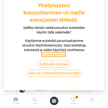
Yksityisyytesi
kunnioittaminen on meille
ensisijaisen tärkeää.
Sallitko tämän verkkosivuston evästeiden
käytön tällä selaimella?
Käytämme evästeitä parantaaksemme
sivuston käyttökokemusta. Saat lisätietoja
Kauppa
evästeistä ja niiden käytöstä osoitteessa
195/55R20 95T CONTINENTAL ICECONTACT 3 XL EVC
Evästekäytäntö
.
Salli kaikki evästeet
195/55R20 95T CONTINENTAL
Salli vain välttämättömät evästeet
ICECONTACT 3 XL EVC
EAN:
4019238052787
Tuotekoodi:
249325
Hinta:
Lisää ostoskoriin
204,00
€
204,00
€
/ kpl
0
Etusivu
Haku
Toivelista
Tili
Toimittajilla (ulkomaa):
Saatavilla