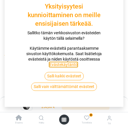
Yksityisyytesi
kunnioittaminen on meille
ensisijaisen tärkeää.
Sallitko tämän verkkosivuston evästeiden
käytön tällä selaimella?
Käytämme evästeitä parantaaksemme
sivuston käyttökokemusta. Saat lisätietoja
Kauppa
Nastarenkaat
evästeistä ja niiden käytöstä osoitteessa
225/45R18 95T CONTINENTAL ICECONTACT 3 XL EVC
Evästekäytäntö
.
Salli kaikki evästeet
225/45R18 95T CONTINENTAL
Salli vain välttämättömät evästeet
ICECONTACT 3 XL EVC
EAN:
4019238050943
Tuotekoodi:
249283
Hinta:
Lisää ostoskoriin
250,00
€
250,00
€
/ kpl
0
Etusivu
Haku
Toivelista
Tili
Heti saatavilla:
Toimittajilla (ulkomaa):
Saatavilla