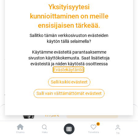
Yksityisyytesi
kunnioittaminen on meille
ensisijaisen tärkeää.
Sallitko tämän verkkosivuston evästeiden
käytön tällä selaimella?
Käytämme evästeitä parantaaksemme
sivuston käyttökokemusta. Saat lisätietoja
Kauppa
evästeistä ja niiden käytöstä osoitteessa
195/55R16 91T CONTINENTAL VIKINGCONTACT 8 XL EVC
Evästekäytäntö
.
Salli kaikki evästeet
195/55R16 91T CONTINENTAL
Salli vain välttämättömät evästeet
VIKINGCONTACT 8 XL EVC
EAN:
4019238291919
Tuotekoodi:
249263
Hinta:
Lisää ostoskoriin
177,00
€
177,00
€
/ kpl
0
Etusivu
Haku
Toivelista
Tili
Toimittajilla (ulkomaa):
Saatavilla