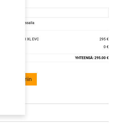
raamaan ajan kassalla
KINGCONTACT 8 XL EVC
295 €
0 €
YHTEENSÄ:
295.00 €
ää ostoskoriin
talle