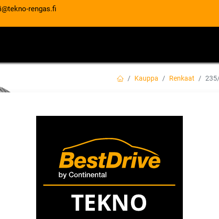
i@tekno-rengas.fi
ET
RENGASPALVELUT
AUTOHUOLTO
Kauppa
Renkaat
235
235/45R19 99T C
XL EVC
EAN:
4019238088984
Tuotekoodi:
295,00
€
/ kpl
Toimittajilla (ulkomaa):
Saatav
Toimitusaika:
2 arkipäivää