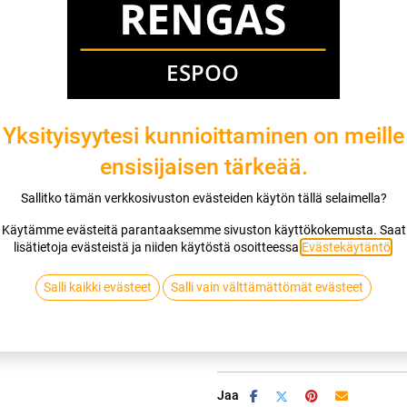
Asennuspalvelu
Mikäli valitset asennuksen, pääset va
1
X 235/45R19 99T CONTINENTAL VI
Yksityisyytesi kunnioittaminen on meille
EI ASENNUSTA
ensisijaisen tärkeää.
Sallitko tämän verkkosivuston evästeiden käytön tällä selaimella?
Käytämme evästeitä parantaaksemme sivuston käyttökokemusta. Saat
Lis
lisätietoja evästeistä ja niiden käytöstä osoitteessa
Evästekäytäntö
.
Vertaa
Lisää toivelis
Salli kaikki evästeet
Salli vain välttämättömät evästeet
CONTINENTAL
Jaa