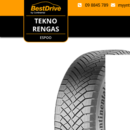
09 8845 789
myynt
RENKAAT
VANTE