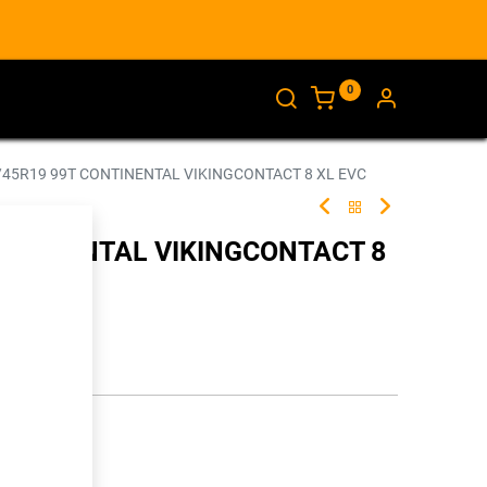
0
AJANKOHTAISTA
INFO
/45R19 99T CONTINENTAL VIKINGCONTACT 8 XL EVC
ONTINENTAL VIKINGCONTACT 8
249193
illa