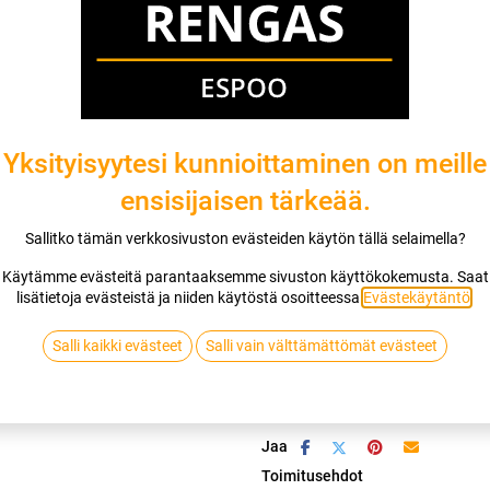
Mikäli valitset asennuksen, pääset va
1
X 185/65R15 92H CONTINENTAL VI
EI ASENNUSTA
Yksityisyytesi kunnioittaminen on meille
ensisijaisen tärkeää.
Sallitko tämän verkkosivuston evästeiden käytön tällä selaimella?
Lis
Käytämme evästeitä parantaaksemme sivuston käyttökokemusta. Saat
lisätietoja evästeistä ja niiden käytöstä osoitteessa
Evästekäytäntö
.
Vertaa
Lisää toivelis
Salli kaikki evästeet
Salli vain välttämättömät evästeet
CONTINENTAL
Jaa
Toimitusehdot