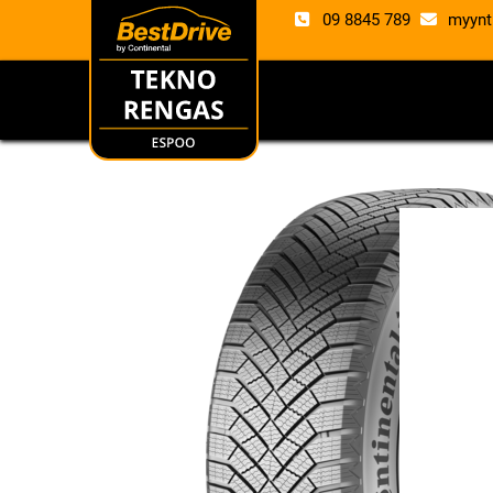
09 8845 789
myynt
RENKAAT
VANTE