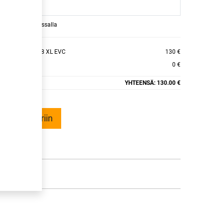
raamaan ajan kassalla
KINGCONTACT 8 XL EVC
130 €
0 €
YHTEENSÄ:
130.00 €
ää ostoskoriin
talle