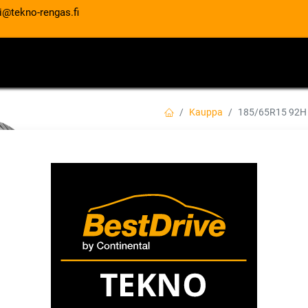
i@tekno-rengas.fi
ET
RENGASPALVELUT
AUTOHUOLTO
Kauppa
185/65R15 92H
185/65R15 92H C
XL EVC
EAN:
4019238088298
Tuotekoodi:
130,00
€
/ kpl
Toimittajilla (ulkomaa):
Saatav
Toimitusaika:
2 arkipäivää
Asennuspalvelu