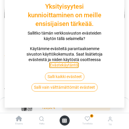
Yksityisyytesi
kunnioittaminen on meille
ensisijaisen tärkeää.
Sallitko tämän verkkosivuston evästeiden
käytön tällä selaimella?
Käytämme evästeitä parantaaksemme
sivuston käyttökokemusta. Saat lisätietoja
Kauppa
evästeistä ja niiden käytöstä osoitteessa
175/65R14 86T CONTINENTAL VIKINGCONTACT 7 XL EVC
Evästekäytäntö
.
Salli kaikki evästeet
175/65R14 86T CONTINENTAL
Salli vain välttämättömät evästeet
VIKINGCONTACT 7 XL EVC
EAN:
4019238001495
Tuotekoodi:
249130
Hinta:
Lisää ostoskoriin
120,00
€
120,00
€
/ kpl
0
Etusivu
Haku
Toivelista
Tili
Toimittajilla (ulkomaa):
Saatavilla