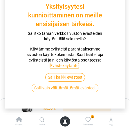
Yksityisyytesi
kunnioittaminen on meille
ensisijaisen tärkeää.
Sallitko tämän verkkosivuston evästeiden
käytön tällä selaimella?
Käytämme evästeitä parantaaksemme
Miksi valita tämä rengas
sivuston käyttökokemusta. Saat lisätietoja
evästeistä ja niiden käytöstä osoitteessa
Nauti ylivoimaisesta kilometrisuoritteesta upouuden
Evästekäytäntö
.
YellowChili-seoksemme ansiosta.
Luota UltraShield runkomme huomattavaan kestävyyteen.
Koe vakuuttava märkäsuorituskyky ja alhainen melutaso.
Salli kaikki evästeet
Salli vain välttämättömät evästeet
Kauppa
Hinta:
175/65R14 82T CONTINENTAL ULTRACONTACT EVC
Lisää ostoskoriin
100,00
€
0
175/65R14 82T CONTINENTAL
Etusivu
Haku
Toivelista
Tili