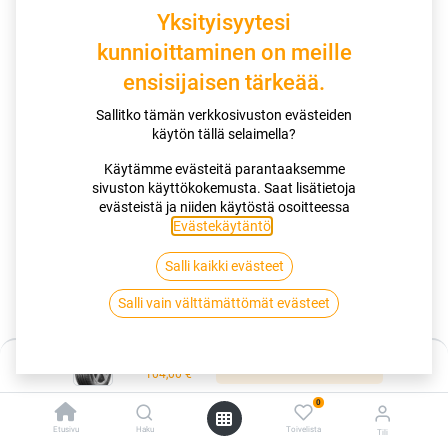
Yksityisyytesi
kunnioittaminen on meille
ensisijaisen tärkeää.
Sallitko tämän verkkosivuston evästeiden
käytön tällä selaimella?
Käytämme evästeitä parantaaksemme
Miksi valita tämä rengas
sivuston käyttökokemusta. Saat lisätietoja
evästeistä ja niiden käytöstä osoitteessa
Nauti ylivoimaisesta kilometrisuoritteesta upouuden
Evästekäytäntö
.
YellowChili-seoksemme ansiosta.
Luota UltraShield runkomme huomattavaan kestävyyteen.
Koe vakuuttava märkäsuorituskyky ja alhainen melutaso.
Salli kaikki evästeet
Salli vain välttämättömät evästeet
Kauppa
Hinta:
165/65R14 79T CONTINENTAL ULTRACONTACT EVC
Lisää ostoskoriin
104,00
€
0
165/65R14 79T CONTINENTAL
Etusivu
Haku
Toivelista
Tili