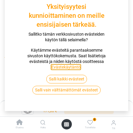
Yksityisyytesi
kunnioittaminen on meille
ensisijaisen tärkeää.
Sallitko tämän verkkosivuston evästeiden
käytön tällä selaimella?
Käytämme evästeitä parantaaksemme
sivuston käyttökokemusta. Saat lisätietoja
Kauppa
Vanteet
evästeistä ja niiden käytöstä osoitteessa
IMAGE STRONG | 6,5X16 5-118 E62 C71,1 60 6.5x16 5/118
Evästekäytäntö
.
ET62 CB71.1
Salli kaikki evästeet
IMAGE STRONG | 6,5X16 5-118 E62
Salli vain välttämättömät evästeet
C71,1 60 6.5x16 5/118 ET62 CB71.1
Hinta:
Lisää ostoskoriin
EAN:
7332818075950
Tuotekoodi:
248375
171,00
€
171,00
€
/ kpl
0
Etusivu
Haku
Toivelista
Tili