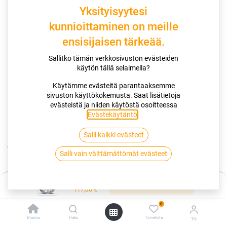
Yksityisyytesi
kunnioittaminen on meille
ensisijaisen tärkeää.
Sallitko tämän verkkosivuston evästeiden
käytön tällä selaimella?
Käytämme evästeitä parantaaksemme
sivuston käyttökokemusta. Saat lisätietoja
Kauppa
Peltivanteet
evästeistä ja niiden käytöstä osoitteessa
ALCAR HYBRIDRAD 01 SILVER 6.5x17 5/112 ET41 CB57
Evästekäytäntö
.
Salli kaikki evästeet
ALCAR HYBRIDRAD 01 SILVER
Salli vain välttämättömät evästeet
6.5x17 5/112 ET41 CB57
EAN:
9008071328017
Tuotekoodi:
246256
Hinta:
Lisää ostoskoriin
117,00
€
117,00
€
/ kpl
0
Etusivu
Haku
Toivelista
Tili
Toimittajilla (ulkomaa):
Saatavilla