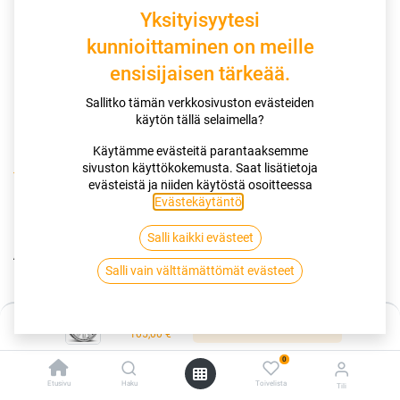
Yksityisyytesi
kunnioittaminen on meille
ensisijaisen tärkeää.
Sallitko tämän verkkosivuston evästeiden
käytön tällä selaimella?
Käytämme evästeitä parantaaksemme
sivuston käyttökokemusta. Saat lisätietoja
Kauppa
Peltivanteet
evästeistä ja niiden käytöstä osoitteessa
ALCAR HYBRIDRAD 01 SILVER 6.5x16 5/114.3 ET41 CB66
Evästekäytäntö
.
Salli kaikki evästeet
ALCAR HYBRIDRAD 01 SILVER
Salli vain välttämättömät evästeet
6.5x16 5/114.3 ET41 CB66
EAN:
9008071304042
Tuotekoodi:
246247
Hinta:
Lisää ostoskoriin
105,00
€
105,00
€
/ kpl
0
Etusivu
Haku
Toivelista
Tili
Toimittajilla (ulkomaa):
Saatavilla