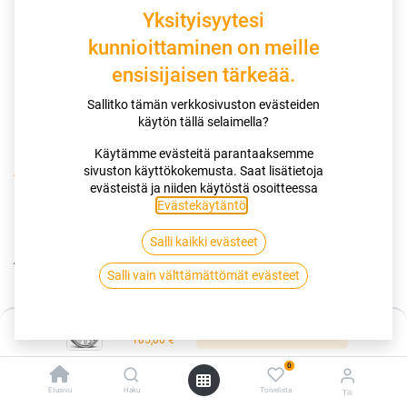
Yksityisyytesi
kunnioittaminen on meille
ensisijaisen tärkeää.
Sallitko tämän verkkosivuston evästeiden
käytön tällä selaimella?
Käytämme evästeitä parantaaksemme
sivuston käyttökokemusta. Saat lisätietoja
Kauppa
Peltivanteet
evästeistä ja niiden käytöstä osoitteessa
ALCAR HYBRIDRAD 01 SILVER 6x16 5/112 ET48 CB57
Evästekäytäntö
.
Salli kaikki evästeet
ALCAR HYBRIDRAD 01 SILVER 6x16
Salli vain välttämättömät evästeet
5/112 ET48 CB57
EAN:
9008071303007
Tuotekoodi:
246241
Hinta:
Lisää ostoskoriin
105,00
€
105,00
€
/ kpl
0
Etusivu
Haku
Toivelista
Tili
Toimittajilla (ulkomaa):
Saatavilla