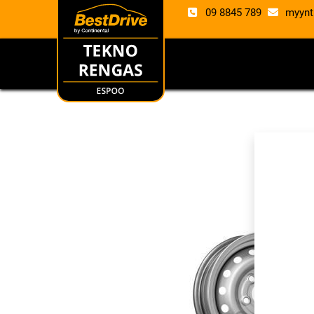
09 8845 789
myynt
RENKAAT
VANTE