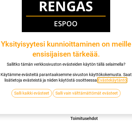
Asennuspalvelu
Mikäli valitset asennuksen, pääset va
1
X ALCAR STAHLRAD 0176 5X13 5/11
Yksityisyytesi kunnioittaminen on meille
EI ASENNUSTA
ensisijaisen tärkeää.
Sallitko tämän verkkosivuston evästeiden käytön tällä selaimella?
Käytämme evästeitä parantaaksemme sivuston käyttökokemusta. Saat
Lis
lisätietoja evästeistä ja niiden käytöstä osoitteessa
Evästekäytäntö
.
Vertaa
Lisää toivelis
Salli kaikki evästeet
Salli vain välttämättömät evästeet
Jaa
Toimitusehdot