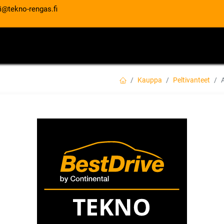
i@tekno-rengas.fi
ET
RENGASPALVELUT
AUTOHUOLTO
Kauppa
Peltivanteet
ALCAR STAHLRAD 
CB66.5
EAN:
9008070000198
Tuotekoodi:
50,00
€
/ kpl
Toimittajilla (kotimaa):
Saatav
Toimitusaika:
2 arkipäivää