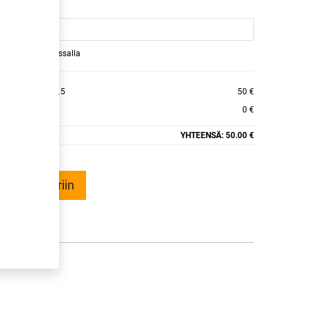
raamaan ajan kassalla
2 ET30.1 CB66.5
50 €
0 €
YHTEENSÄ:
50.00 €
ää ostoskoriin
talle