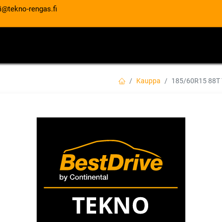
i@tekno-rengas.fi
ET
RENGASPALVELUT
AUTOHUOLTO
Kauppa
185/60R15 88T 
185/60R15 88T TR
Tuotetta ei ole enää saatavilla.
TRIANGLE
Jaa
Toimitusehdot