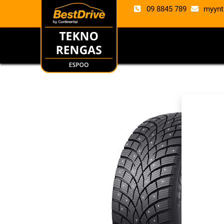
09 8845 789
myynt
RENKAAT
VANTE