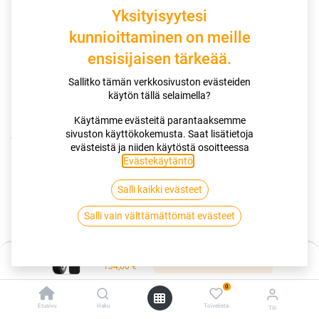
Yksityisyytesi
kunnioittaminen on meille
ensisijaisen tärkeää.
Sallitko tämän verkkosivuston evästeiden
käytön tällä selaimella?
Käytämme evästeitä parantaaksemme
sivuston käyttökokemusta. Saat lisätietoja
Kauppa
Nastarenkaat
evästeistä ja niiden käytöstä osoitteessa
215/55R16 97T GISLAVED NORD*FROST 200 XL EVC
Evästekäytäntö
.
Salli kaikki evästeet
215/55R16 97T GISLAVED
Salli vain välttämättömät evästeet
NORD*FROST 200 XL EVC
EAN:
4024064738408
Tuotekoodi:
268506
Hinta:
Lisää ostoskoriin
134,00
€
134,00
€
/ kpl
0
Etusivu
Haku
Toivelista
Tili
Heti saatavilla: